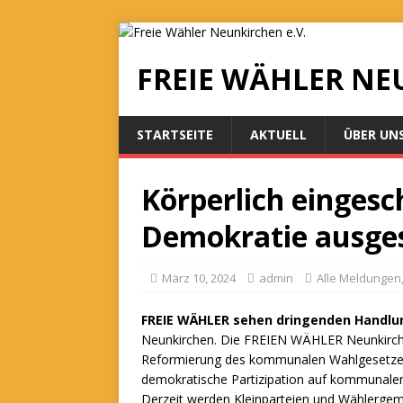
FREIE WÄHLER NE
STARTSEITE
AKTUELL
ÜBER UN
Körperlich einges
Demokratie ausge
März 10, 2024
admin
Alle Meldungen
FREIE WÄHLER sehen dringenden Handlu
Neunkirchen. Die FREIEN WÄHLER Neunkirch
Reformierung des kommunalen Wahlgesetze
demokratische Partizipation auf kommunaler
Derzeit werden Kleinparteien und Wählergem