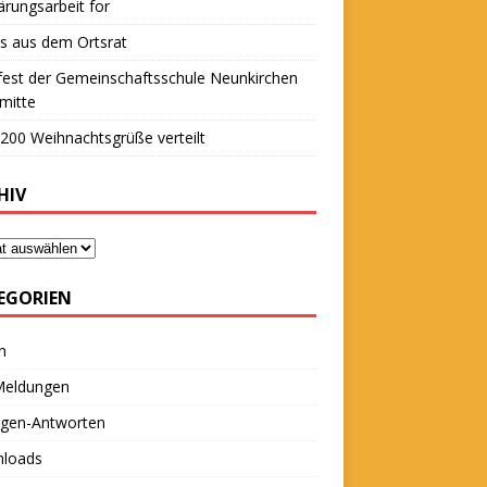
ärungsarbeit for
s aus dem Ortsrat
fest der Gemeinschaftsschule Neunkirchen
mitte
200 Weihnachtsgrüße verteilt
HIV
EGORIEN
n
 Meldungen
agen-Antworten
loads