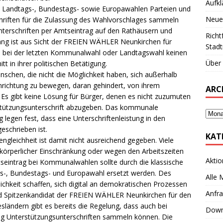
Aufkl
 Landtags-, Bundestags- sowie Europawahlen Parteien und
Neue
riften für die Zulassung des Wahlvorschlages sammeln
erschriften per Amtseintrag auf den Rathäusern und
Richt
ang ist aus Sicht der FREIEN WÄHLER Neunkirchen für
Stadt
e bei der letzten Kommunalwahl oder Landtagswahl keinen
Über 
tt in ihrer politischen Betätigung.
chen, die nicht die Möglichkeit haben, sich außerhalb
inrichtung zu bewegen, daran gehindert, von ihrem
ARC
s gibt keine Lösung für Bürger, denen es nicht zuzumuten
rstützungsunterschrift abzugeben. Das kommunale
egen fest, dass eine Unterschriftenleistung in den
eschrieben ist.
KAT
gleichheit ist damit nicht ausreichend gegeben. Viele
 körperlicher Einschränkung oder wegen den Arbeitszeiten
Aktio
seintrag bei Kommunalwahlen sollte durch die klassische
s-, Bundestags- und Europawahl ersetzt werden. Des
Alle
ichkeit schaffen, sich digital an demokratischen Prozessen
Anfr
und Spitzenkandidat der FREIEN WÄHLER Neunkirchen für den
sländern gibt es bereits die Regelung, dass auch bei
Down
 Unterstützungsunterschriften sammeln können. Die