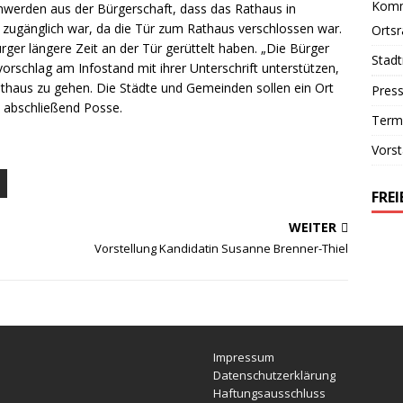
Komm
erden aus der Bürgerschaft, dass das Rathaus in
ugänglich war, da die Tür zum Rathaus verschlossen war.
Orts
ger längere Zeit an der Tür gerüttelt haben. „Die Bürger
Stad
vorschlag am Infostand mit ihrer Unterschrift unterstützen,
thaus zu gehen. Die Städte und Gemeinden sollen ein Ort
Pres
o abschließend Posse.
Term
Vors
FRE
WEITER
Vorstellung Kandidatin Susanne Brenner-Thiel
Impressum
Datenschutzerklärung
Haftungsausschluss