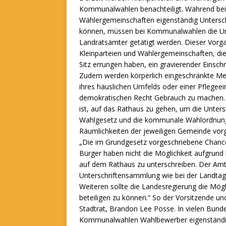
Kommunalwahlen benachteiligt. Während bei
Wählergemeinschaften eigenständig Untersch
können, müssen bei Kommunalwahlen die Unt
Landratsämter getätigt werden. Dieser Vorg
Kleinparteien und Wählergemeinschaften, di
Sitz errungen haben, ein gravierender Einschni
Zudem werden körperlich eingeschränkte Mens
ihres häuslichen Umfelds oder einer Pflegee
demokratischen Recht Gebrauch zu machen. E
ist, auf das Rathaus zu gehen, um die Unte
Wahlgesetz und die kommunale Wahlordnung l
Räumlichkeiten der jeweiligen Gemeinde vorg
„Die im Grundgesetz vorgeschriebene Chancen
Bürger haben nicht die Möglichkeit aufgrund
auf dem Rathaus zu unterschreiben. Der Amt
Unterschriftensammlung wie bei der Landtag
Weiteren sollte die Landesregierung die Mögl
beteiligen zu können.“ So der Vorsitzende 
Stadtrat, Brandon Lee Posse. In vielen Bunde
Kommunalwahlen Wahlbewerber eigenständig