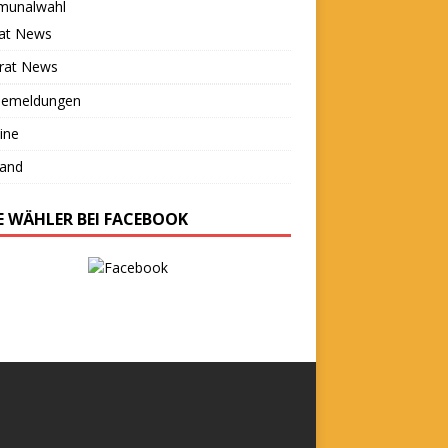
unalwahl
rat News
trat News
semeldungen
ine
tand
IE WÄHLER BEI FACEBOOK