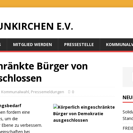
UNKIRCHEN E.V.
S
MITGLIED WERDEN
PRESSESTELLE
KOMMUNALW
chränkte Bürger von
schlossen
,
Kommunalwahl
,
Pressemeldungen
0
NEU
ngsbedarf
Solid
en fordern eine
Stand
s, um die
 Ebene zu verbessern.
FREI
einschaften bei