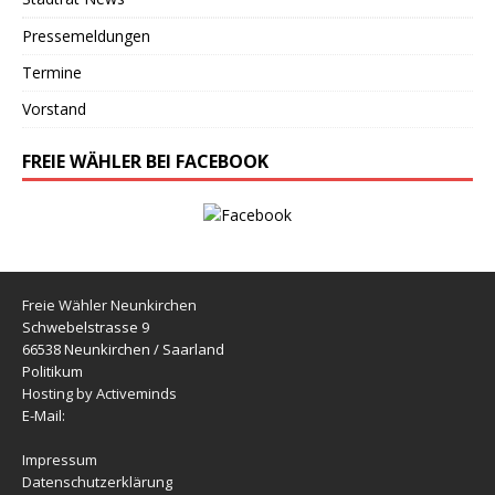
Pressemeldungen
Termine
Vorstand
FREIE WÄHLER BEI FACEBOOK
Freie Wähler Neunkirchen
Schwebelstrasse 9
66538 Neunkirchen / Saarland
Politikum
Hosting by Activeminds
E-Mail:
Impressum
Datenschutzerklärung