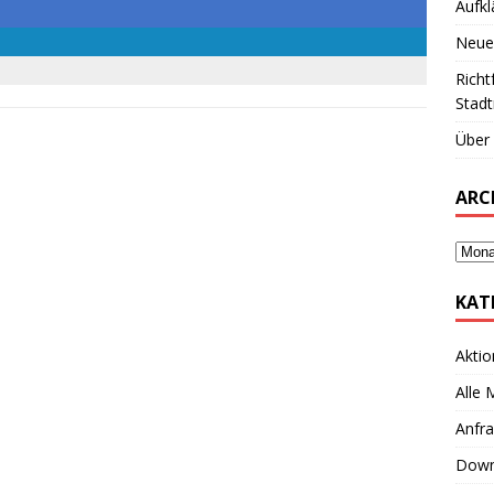
Aufkl
Neue
Richt
Stadt
Über 
ARC
KAT
Aktio
Alle
Anfr
Down