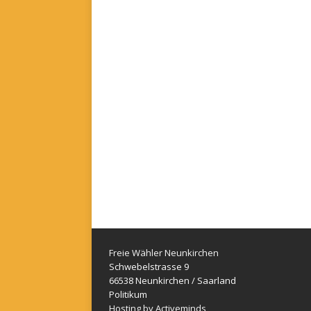
Freie Wähler Neunkirchen
Schwebelstrasse 9
66538 Neunkirchen / Saarland
Politikum
Hosting by Activeminds