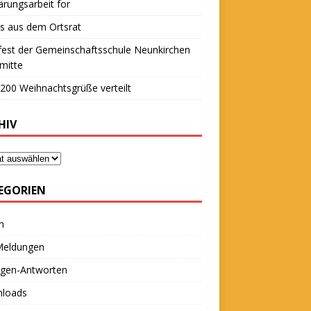
ärungsarbeit for
s aus dem Ortsrat
fest der Gemeinschaftsschule Neunkirchen
mitte
200 Weihnachtsgrüße verteilt
HIV
EGORIEN
n
 Meldungen
agen-Antworten
loads