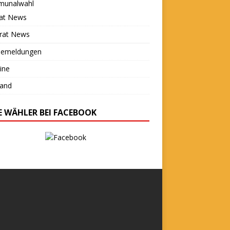
unalwahl
rat News
trat News
semeldungen
ine
tand
IE WÄHLER BEI FACEBOOK