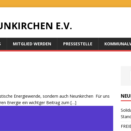
UNKIRCHEN E.V.
S
MITGLIED WERDEN
PRESSESTELLE
KOMMUNALW
NEU
rastische Energiewende, sondern auch Neunkirchen Für uns
en Energie ein wichtger Beitrag zum
[…]
Solid
Stand
FREI